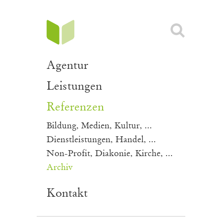
Partner
Synapsis CMS
Datenschutzerklärung
Beratung und Ko
Impress
Programmierung und Entwicklung
Agentur
Leistungen
Referenzen
Bildung, Medien, Kultur, ...
Dienstleistungen, Handel, ...
Non-Profit, Diakonie, Kirche, ...
Archiv
Kontakt